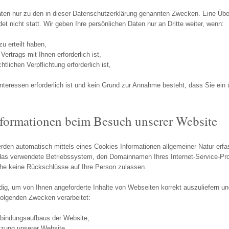
ten nur zu den in dieser Datenschutzerklärung genannten Zwecken. Eine Überm
t nicht statt. Wir geben Ihre persönlichen Daten nur an Dritte weiter, wenn:
zu erteilt haben,
ertrags mit Ihnen erforderlich ist,
htlichen Verpflichtung erforderlich ist,
Interessen erforderlich ist und kein Grund zur Annahme besteht, dass Sie ei
nformationen beim Besuch unserer Website
den automatisch mittels eines Cookies Informationen allgemeiner Natur erfas
das verwendete Betriebssystem, den Domainnamen Ihres Internet-Service-Prov
che keine Rückschlüsse auf Ihre Person zulassen.
ig, um von Ihnen angeforderte Inhalte von Webseiten korrekt auszuliefern und
olgenden Zwecken verarbeitet:
rbindungsaufbaus der Website,
tzung unserer Website,